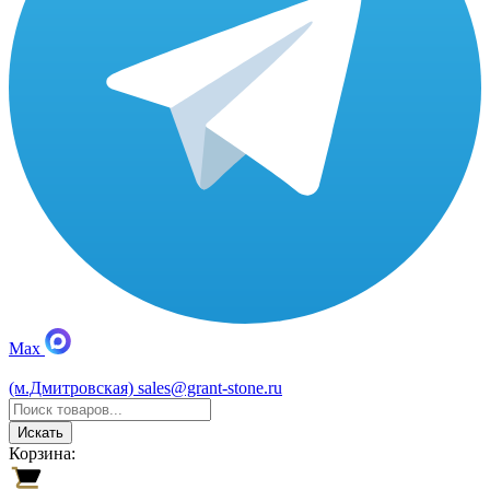
Max
(м.Дмитровская)
sales@grant-stone.ru
Искать
Корзина: