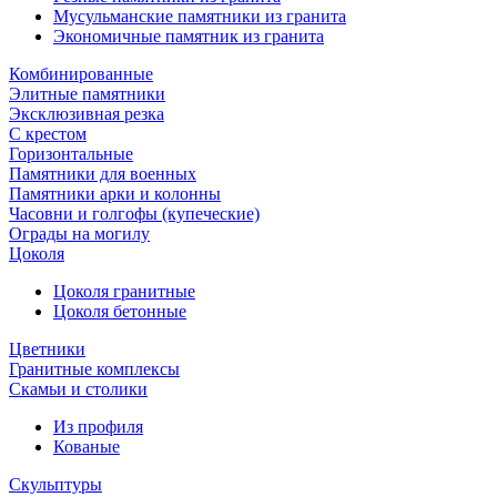
Мусульманские памятники из гранита
Экономичные памятник из гранита
Комбинированные
Элитные памятники
Эксклюзивная резка
С крестом
Горизонтальные
Памятники для военных
Памятники арки и колонны
Часовни и голгофы (купеческие)
Ограды на могилу
Цоколя
Цоколя гранитные
Цоколя бетонные
Цветники
Гранитные комплексы
Cкамьи и столики
Из профиля
Кованые
Скульптуры