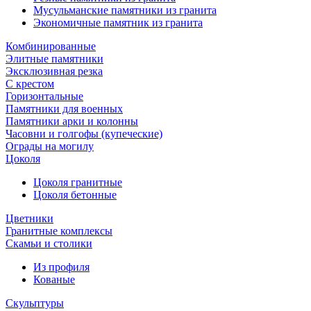
Мусульманские памятники из гранита
Экономичные памятник из гранита
Комбинированные
Элитные памятники
Эксклюзивная резка
С крестом
Горизонтальные
Памятники для военных
Памятники арки и колонны
Часовни и голгофы (купеческие)
Ограды на могилу
Цоколя
Цоколя гранитные
Цоколя бетонные
Цветники
Гранитные комплексы
Cкамьи и столики
Из профиля
Кованые
Скульптуры