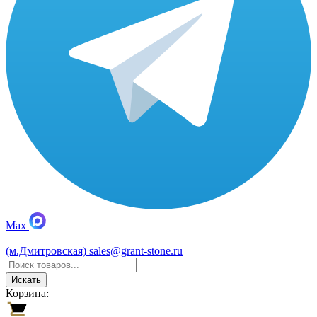
Max
(м.Дмитровская)
sales@grant-stone.ru
Искать
Корзина: