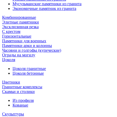
Мусульманские памятники из гранита
Экономичные памятник из гранита
Комбинированные
Элитные памятники
Эксклюзивная резка
С крестом
Горизонтальные
Памятники для военных
Памятники арки и колонны
Часовни и голгофы (купеческие)
Ограды на могилу
Цоколя
Цоколя гранитные
Цоколя бетонные
Цветники
Гранитные комплексы
Cкамьи и столики
Из профиля
Кованые
Скульптуры