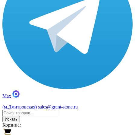
Max
(м.Дмитровская)
sales@grant-stone.ru
Искать
Корзина: