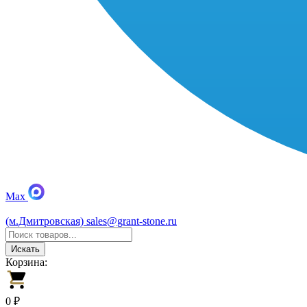
Max
(м.Дмитровская)
sales@grant-stone.ru
Искать
Корзина:
0 ₽