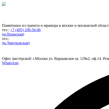
Гранитная мастерская
по изготовлению
памятников
Памятники из гранита и мрамора в москве и московской облас
тел.:
+7 (495) 106-56-06
(м.Пражская)
тел.:
(м.Дмитровская)
Офис мастерской:
г.Москва ул. Варшавское ш. 129к2, оф.14. Реж
WhatsApp