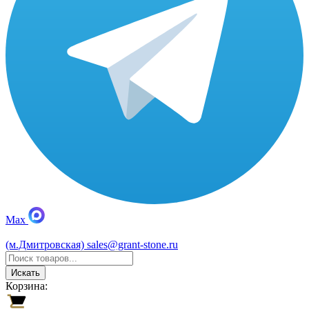
Max
(м.Дмитровская)
sales@grant-stone.ru
Искать
Корзина: