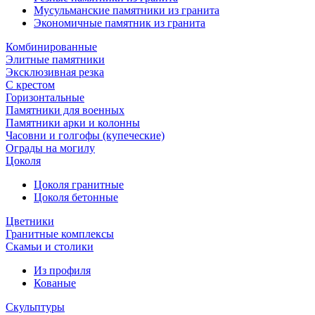
Мусульманские памятники из гранита
Экономичные памятник из гранита
Комбинированные
Элитные памятники
Эксклюзивная резка
С крестом
Горизонтальные
Памятники для военных
Памятники арки и колонны
Часовни и голгофы (купеческие)
Ограды на могилу
Цоколя
Цоколя гранитные
Цоколя бетонные
Цветники
Гранитные комплексы
Cкамьи и столики
Из профиля
Кованые
Скульптуры