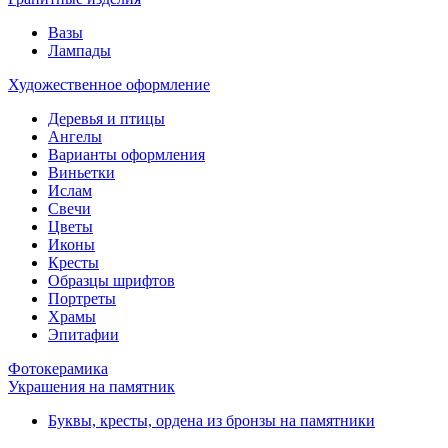
Вазы
Лампады
Художественное оформление
Деревья и птицы
Ангелы
Варианты оформления
Виньетки
Ислам
Свечи
Цветы
Иконы
Кресты
Образцы шрифтов
Портреты
Храмы
Эпитафии
Фотокерамика
Украшения на памятник
Буквы, кресты, ордена из бронзы на памятники