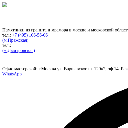
Гранитная мастерская
по изготовлению
памятников
Памятники из гранита и мрамора в москве и московской облас
тел.:
+7 (495) 106-56-06
(м.Пражская)
тел.:
(м.Дмитровская)
Офис мастерской:
г.Москва ул. Варшавское ш. 129к2, оф.14. Реж
WhatsApp