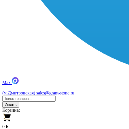
Max
(м.Дмитровская)
sales@grant-stone.ru
Искать
Корзина:
0 ₽