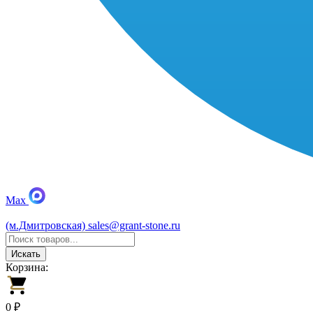
Max
(м.Дмитровская)
sales@grant-stone.ru
Искать
Корзина:
0 ₽