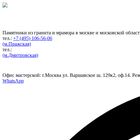
Гранитная мастерская
по изготовлению
памятников
Памятники из гранита и мрамора в москве и московской облас
тел.:
+7 (495) 106-56-06
(м.Пражская)
тел.:
(м.Дмитровская)
Офис мастерской:
г.Москва ул. Варшавское ш. 129к2, оф.14. Реж
WhatsApp