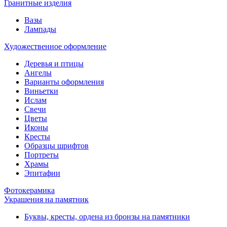
Гранитные изделия
Вазы
Лампады
Художественное оформление
Деревья и птицы
Ангелы
Варианты оформления
Виньетки
Ислам
Свечи
Цветы
Иконы
Кресты
Образцы шрифтов
Портреты
Храмы
Эпитафии
Фотокерамика
Украшения на памятник
Буквы, кресты, ордена из бронзы на памятники