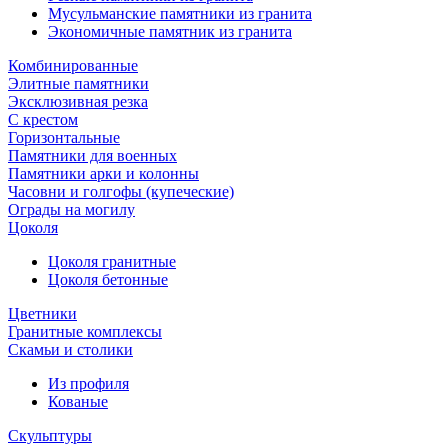
Мусульманские памятники из гранита
Экономичные памятник из гранита
Комбинированные
Элитные памятники
Эксклюзивная резка
С крестом
Горизонтальные
Памятники для военных
Памятники арки и колонны
Часовни и голгофы (купеческие)
Ограды на могилу
Цоколя
Цоколя гранитные
Цоколя бетонные
Цветники
Гранитные комплексы
Cкамьи и столики
Из профиля
Кованые
Скульптуры