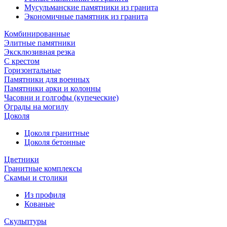
Мусульманские памятники из гранита
Экономичные памятник из гранита
Комбинированные
Элитные памятники
Эксклюзивная резка
С крестом
Горизонтальные
Памятники для военных
Памятники арки и колонны
Часовни и голгофы (купеческие)
Ограды на могилу
Цоколя
Цоколя гранитные
Цоколя бетонные
Цветники
Гранитные комплексы
Cкамьи и столики
Из профиля
Кованые
Скульптуры