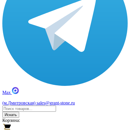
Max
(м.Дмитровская)
sales@grant-stone.ru
Искать
Корзина: