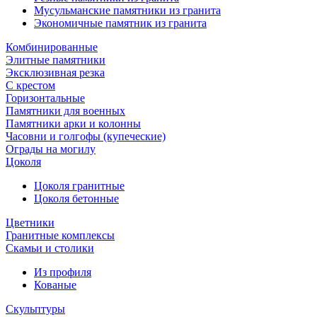
Мусульманские памятники из гранита
Экономичные памятник из гранита
Комбинированные
Элитные памятники
Эксклюзивная резка
С крестом
Горизонтальные
Памятники для военных
Памятники арки и колонны
Часовни и голгофы (купеческие)
Ограды на могилу
Цоколя
Цоколя гранитные
Цоколя бетонные
Цветники
Гранитные комплексы
Cкамьи и столики
Из профиля
Кованые
Скульптуры