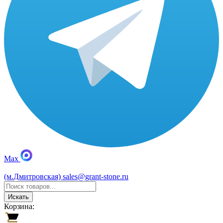
Max
(м.Дмитровская)
sales@grant-stone.ru
Искать
Корзина: