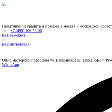
Гранитная мастерская
по изготовлению
памятников
Памятники из гранита и мрамора в москве и московской облас
тел.:
+7 (495) 106-56-06
(м.Пражская)
тел.:
(м.Дмитровская)
Офис мастерской:
г.Москва ул. Варшавское ш. 129к2, оф.14. Реж
WhatsApp