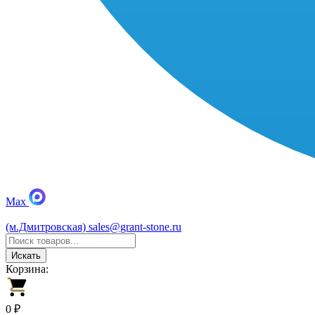
Max
(м.Дмитровская)
sales@grant-stone.ru
Искать
Корзина:
0 ₽