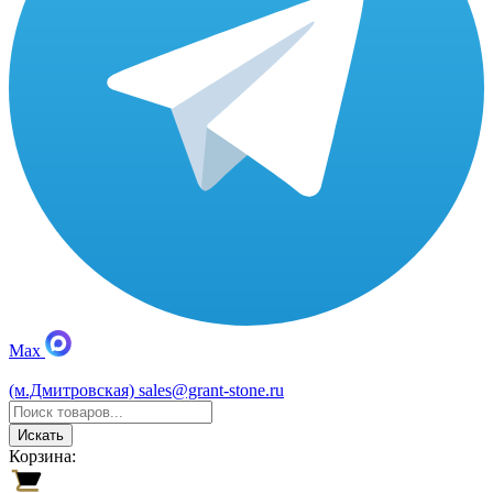
Max
(м.Дмитровская)
sales@grant-stone.ru
Искать
Корзина: