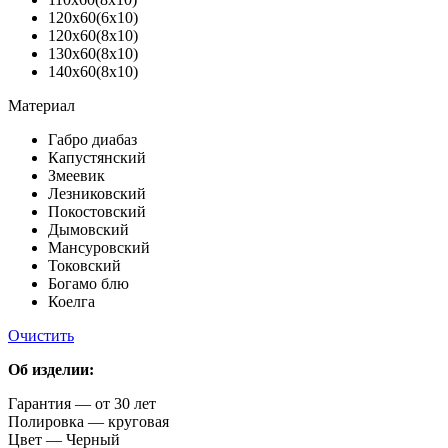
120х60(6х10)
120х60(8х10)
130х60(8х10)
140х60(8х10)
Материал
Габро диабаз
Капустянский
Змеевик
Лезниковский
Покостовский
Дымовский
Мансуровский
Токовский
Богамо блю
Коелга
Очистить
Об изделии:
Гарантия — от 30 лет
Полировка — круговая
Цвет — Черный