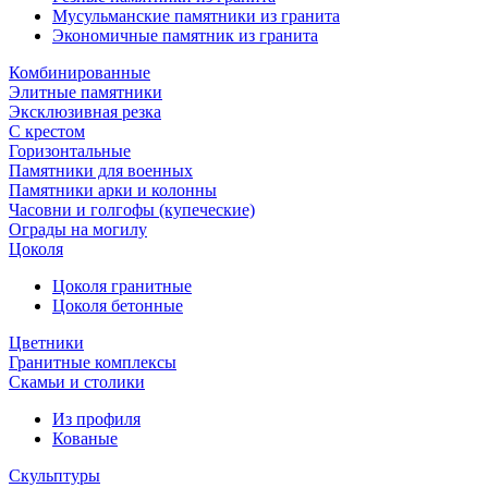
Мусульманские памятники из гранита
Экономичные памятник из гранита
Комбинированные
Элитные памятники
Эксклюзивная резка
С крестом
Горизонтальные
Памятники для военных
Памятники арки и колонны
Часовни и голгофы (купеческие)
Ограды на могилу
Цоколя
Цоколя гранитные
Цоколя бетонные
Цветники
Гранитные комплексы
Cкамьи и столики
Из профиля
Кованые
Скульптуры