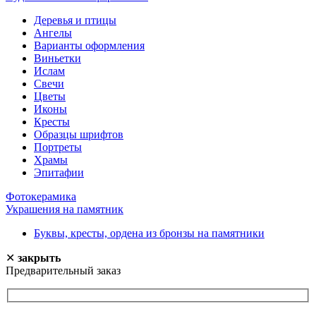
Деревья и птицы
Ангелы
Варианты оформления
Виньетки
Ислам
Свечи
Цветы
Иконы
Кресты
Образцы шрифтов
Портреты
Храмы
Эпитафии
Фотокерамика
Украшения на памятник
Буквы, кресты, ордена из бронзы на памятники
✕
закрыть
Предварительный заказ