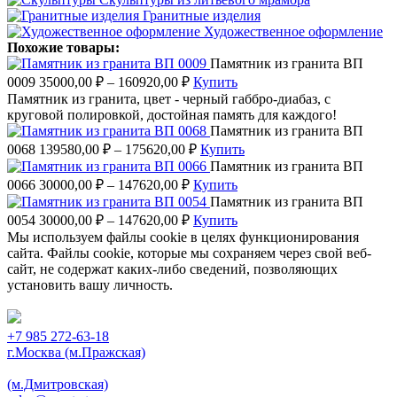
Гранитные изделия
Художественное оформление
Похожие товары:
Памятник из гранита ВП
0009
35000,00
₽
–
160920,00
₽
Купить
Памятник из гранита, цвет - черный габбро-диабаз, с
круговой полировкой, достойная память для каждого!
Памятник из гранита ВП
0068
139580,00
₽
–
175620,00
₽
Купить
Памятник из гранита ВП
0066
30000,00
₽
–
147620,00
₽
Купить
Памятник из гранита ВП
0054
30000,00
₽
–
147620,00
₽
Купить
Мы используем файлы cookie в целях функционирования
сайта. Файлы cookie, которые мы сохраняем через свой веб-
сайт, не содержат каких-либо сведений, позволяющих
установить вашу личность.
Принять
+7 985 272-63-18
г.Москва (м.Пражская)
(м.Дмитровская)