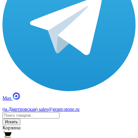
Max
(м.Дмитровская)
sales@grant-stone.ru
Искать
Корзина: