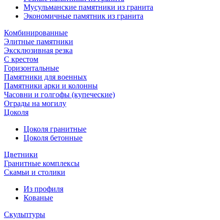
Мусульманские памятники из гранита
Экономичные памятник из гранита
Комбинированные
Элитные памятники
Эксклюзивная резка
С крестом
Горизонтальные
Памятники для военных
Памятники арки и колонны
Часовни и голгофы (купеческие)
Ограды на могилу
Цоколя
Цоколя гранитные
Цоколя бетонные
Цветники
Гранитные комплексы
Cкамьи и столики
Из профиля
Кованые
Скульптуры