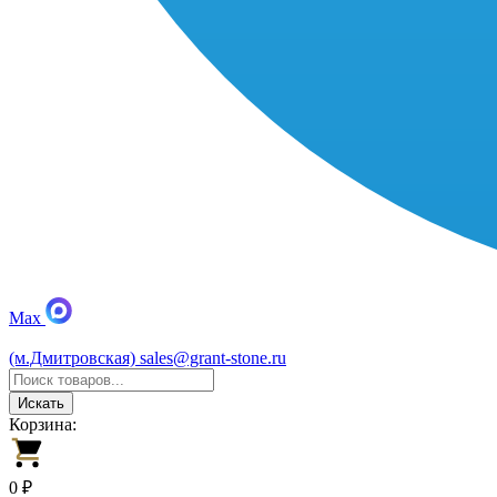
Max
(м.Дмитровская)
sales@grant-stone.ru
Искать
Корзина:
0 ₽