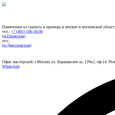
Гранитная мастерская
по изготовлению
памятников
Памятники из гранита и мрамора в москве и московской облас
тел.:
+7 (495) 106-56-06
(м.Пражская)
тел.:
(м.Дмитровская)
Офис мастерской:
г.Москва ул. Варшавское ш. 129к2, оф.14. Реж
WhatsApp