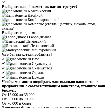
✕
Выберите какой памятник вас интересует?
Классический
Двойной
Комбинированный
Комплекс (стелла, цветник, цоколь, стол,
скамья)
Выберите вид камня
Габро Диабаз
Дымовский
Лезниковский
Мансуровский
Что бы вы хотели добавить?
✔
Ваза
✔
Скульптура
✔
Скамья/стол
✔
Оградка
✔
Цоколь
Чтобы мы могли подобрать максимально наполненное
предложение с соответствующим качеством, уточните ваш
бюджет:
От 15 000 до 35 000
От 35 000 до 70 000
От 70 000 и более
Заполните форму ниже для получения результатов