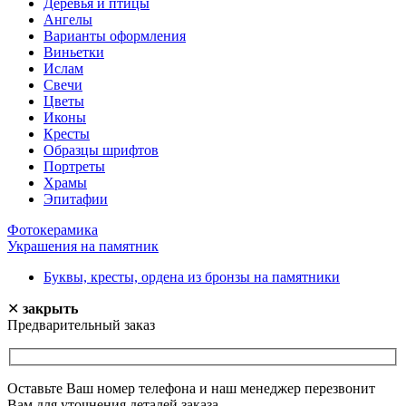
Деревья и птицы
Ангелы
Варианты оформления
Виньетки
Ислам
Свечи
Цветы
Иконы
Кресты
Образцы шрифтов
Портреты
Храмы
Эпитафии
Фотокерамика
Украшения на памятник
Буквы, кресты, ордена из бронзы на памятники
✕
закрыть
Предварительный заказ
Оставьте Ваш номер телефона и наш менеджер перезвонит
Вам для уточнения деталей заказа