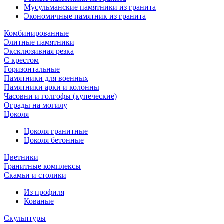
Мусульманские памятники из гранита
Экономичные памятник из гранита
Комбинированные
Элитные памятники
Эксклюзивная резка
С крестом
Горизонтальные
Памятники для военных
Памятники арки и колонны
Часовни и голгофы (купеческие)
Ограды на могилу
Цоколя
Цоколя гранитные
Цоколя бетонные
Цветники
Гранитные комплексы
Cкамьи и столики
Из профиля
Кованые
Скульптуры