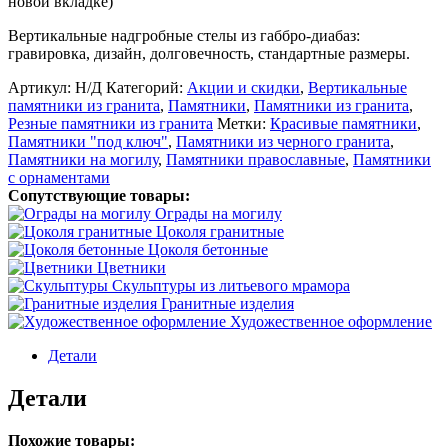
новой вкладке)
Вертикальные надгробные стелы из габбро-диабаз:
гравировка, дизайн, долговечность, стандартные размеры.
Артикул:
Н/Д
Категорий:
Акции и скидки
,
Вертикальные
памятники из гранита
,
Памятники
,
Памятники из гранита
,
Резные памятники из гранита
Метки:
Красивые памятники
,
Памятники "под ключ"
,
Памятники из черного гранита
,
Памятники на могилу
,
Памятники православные
,
Памятники
с орнаментами
Сопутствующие товары:
Ограды на могилу
Цоколя гранитные
Цоколя бетонные
Цветники
Скульптуры из литьевого мрамора
Гранитные изделия
Художественное оформление
Детали
Детали
Похожие товары: