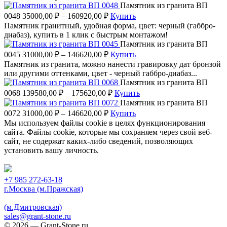
Памятник из гранита ВП
0048
35000,00
₽
–
160920,00
₽
Купить
Памятник гранитный, удобная форма, цвет: черный (габбро-
диабаз), купить в 1 клик с быстрым монтажом!
Памятник из гранита ВП
0045
31000,00
₽
–
146620,00
₽
Купить
Памятник из гранита, можно нанести гравировку дат бронзой
или другими оттенками, цвет - черный габбро-диабаз...
Памятник из гранита ВП
0068
139580,00
₽
–
175620,00
₽
Купить
Памятник из гранита ВП
0072
31000,00
₽
–
146620,00
₽
Купить
Мы используем файлы cookie в целях функционирования
сайта. Файлы cookie, которые мы сохраняем через свой веб-
сайт, не содержат каких-либо сведений, позволяющих
установить вашу личность.
Принять
+7 985 272-63-18
г.Москва (м.Пражская)
(м.Дмитровская)
sales@grant-stone.ru
© 2026 — Grant-Stone.ru