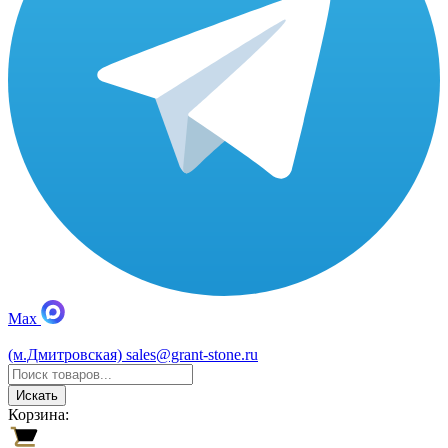
Max
(м.Дмитровская)
sales@grant-stone.ru
Искать
Корзина: