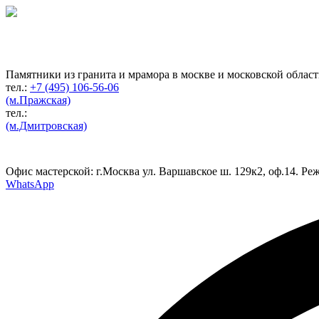
Гранитная мастерская
по изготовлению
памятников
Памятники из гранита и мрамора в москве и московской облас
тел.:
+7 (495) 106-56-06
(м.Пражская)
тел.:
(м.Дмитровская)
Офис мастерской:
г.Москва ул. Варшавское ш. 129к2, оф.14. Реж
WhatsApp