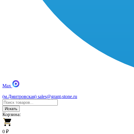
Max
(м.Дмитровская)
sales@grant-stone.ru
Искать
Корзина:
0 ₽