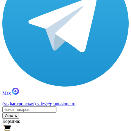
Max
(м.Дмитровская)
sales@grant-stone.ru
Искать
Корзина: