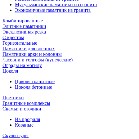
Мусульманские памятники из гранита
Экономичные памятник из гранита
Комбинированные
Элитные памятники
Эксклюзивная резка
С крестом
Горизонтальные
Памятники для военных
Памятники арки и колонны
Часовни и голгофы (купеческие)
Ограды на могилу
Цоколя
Цоколя гранитные
Цоколя бетонные
Цветники
Гранитные комплексы
Cкамьи и столики
Из профиля
Кованые
Скульптуры