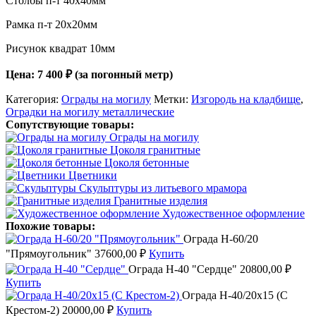
Столбы п-т 40х40мм
Рамка п-т 20х20мм
Рисунок квадрат 10мм
Цена: 7 400
₽ (з
а погонный метр)
Категория:
Ограды на могилу
Метки:
Изгородь на кладбище
,
Оградки на могилу металлические
Сопутствующие товары:
Ограды на могилу
Цоколя гранитные
Цоколя бетонные
Цветники
Скульптуры из литьевого мрамора
Гранитные изделия
Художественное оформление
Похожие товары:
Ограда Н-60/20
"Прямоугольник"
37600,00
₽
Купить
Ограда Н-40 "Сердце"
20800,00
₽
Купить
Ограда Н-40/20х15 (С
Крестом-2)
20000,00
₽
Купить